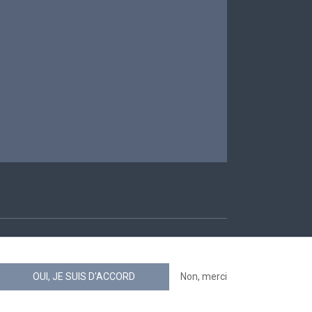
ccessibilité
OUI, JE SUIS D'ACCORD
Non, merci
news.belgium flux RSS