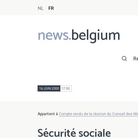
NL
FR
news.
belgium
Main
navigation
R
16 JUIN 2000
17:00
Appartient à
Compte rendu de la réunion du Conseil des Min
Sécurité sociale