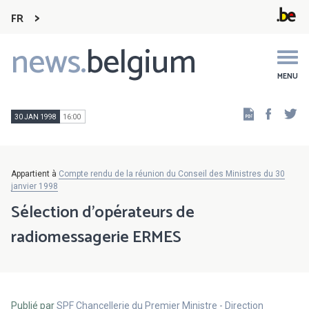
FR
news.
belgium
Main
navigation
MENU
Faceb
Tw
30 JAN 1998
16:00
Appartient à
Compte rendu de la réunion du Conseil des Ministres du 30
janvier 1998
Sélection d'opérateurs de
radiomessagerie ERMES
Publié par
SPF Chancellerie du Premier Ministre - Direction