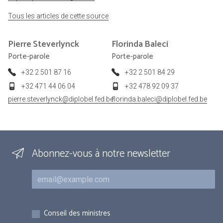
Tous les articles de cette source
Pierre
Steverlynck
Florinda
Baleci
Porte-parole
Porte-parole
+32 2 501 87 16
+32 2 501 84 29
+32 471 44 06 04
+32 478 92 09 37
pierre.steverlynck@diplobel.fed.be
florinda.baleci@diplobel.fed.be
Abonnez-vous à notre newsletter
Courriel
Inscriptions
Conseil des ministres