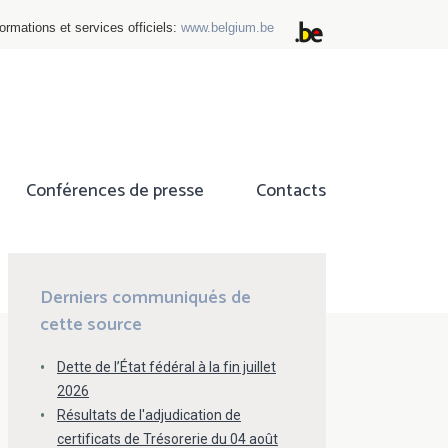
ormations et services officiels:
www.belgium.be
Conférences de presse
Contacts
ok
tter
Derniers communiqués de
cette source
Dette de l’État fédéral à la fin juillet
2026
Résultats de l'adjudication de
certificats de Trésorerie du 04 août