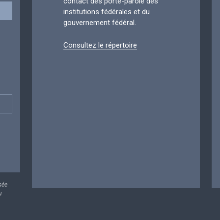
contact des porte-parole des
institutions fédérales et du
gouvernement fédéral.
Consultez le répertoire
sée
u