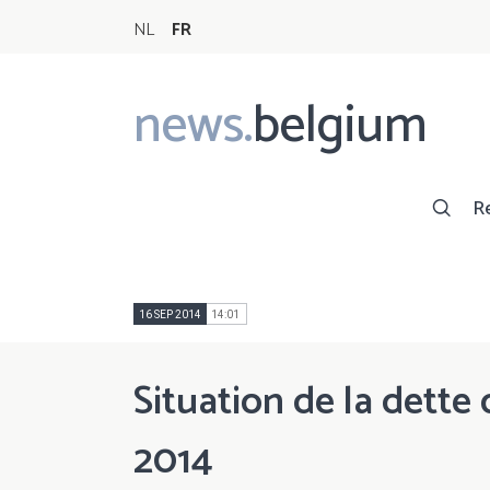
NL
FR
news.
belgium
Main
navigation
R
16 SEP 2014
14:01
Situation de la dette 
2014