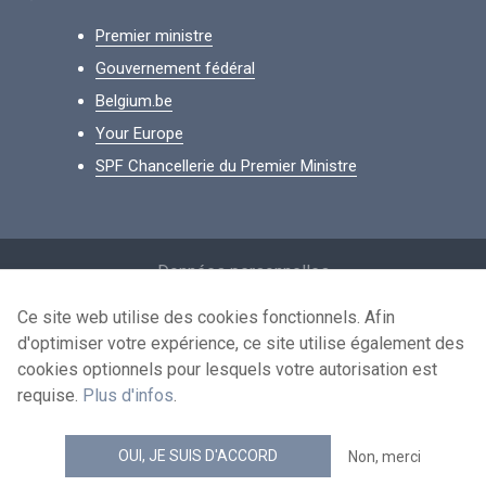
Premier ministre
Gouvernement fédéral
Belgium.be
Your Europe
SPF Chancellerie du Premier Ministre
Footer
Données personnelles
Conditions de réutilisation
Ce site web utilise des cookies fonctionnels. Afin
d'optimiser votre expérience, ce site utilise également des
Contactez-nous
cookies optionnels pour lesquels votre autorisation est
Accessibilité
requise.
Plus d'infos
.
news.belgium flux RSS
OUI, JE SUIS D'ACCORD
Non, merci
© 2026 - news.belgium.be