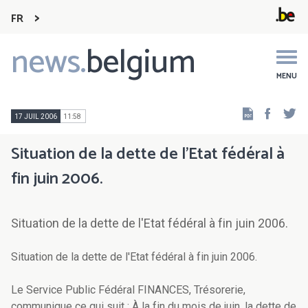
FR
news.
belgium
Main
navigation
MENU
Faceb
Tw
17 JUIL 2006
11:58
Situation de la dette de l'Etat fédéral à
fin juin 2006.
Situation de la dette de l'Etat fédéral à fin juin 2006.
Situation de la dette de l'Etat fédéral à fin juin 2006.
Le Service Public Fédéral FINANCES, Trésorerie,
communique ce qui suit : À la fin du mois de juin, la dette de