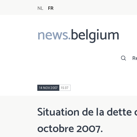
NL
FR
news.
belgium
Main
navigation
R
14 NOV 2007
15:37
Situation de la dette d
octobre 2007.