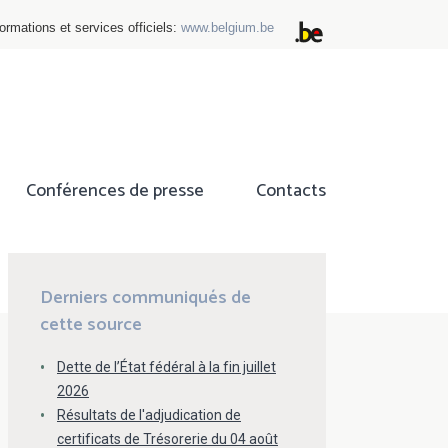
ormations et services officiels:
www.belgium.be
Conférences de presse
Contacts
ok
tter
Derniers communiqués de
cette source
Dette de l’État fédéral à la fin juillet
2026
Résultats de l'adjudication de
certificats de Trésorerie du 04 août