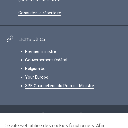
Consultez le répertoire
Liens utiles
Premier ministre
Gouvernement fédéral
Belgium.be
Your Europe
SPF Chancellerie du Premier Ministre
Footer
Données personnelles
Conditions de réutilisation
Ce site web utilise des cookies fonctionnels. Afin