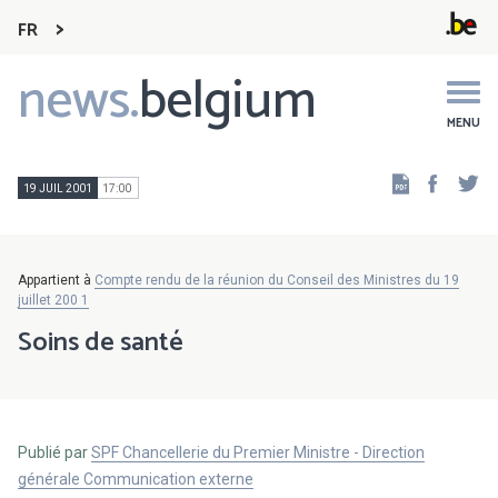
FR
news.
belgium
Main
navigation
MENU
Faceb
Tw
19 JUIL 2001
17:00
Appartient à
Compte rendu de la réunion du Conseil des Ministres du 19
juillet 200 1
Soins de santé
Publié par
SPF Chancellerie du Premier Ministre - Direction
générale Communication externe