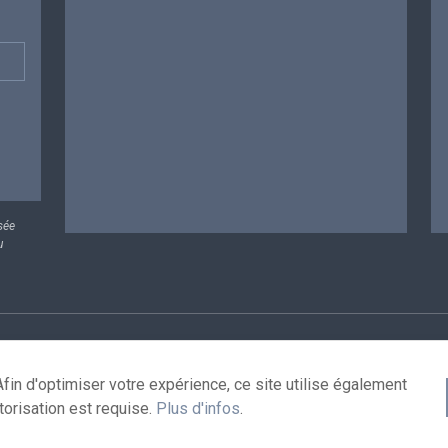
sée
u
rsonnelles
Conditions de réutilisation
Contactez-nous
A
fin d'optimiser votre expérience, ce site utilise également
torisation est requise.
Plus d'infos
.