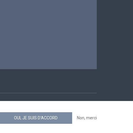
ccessibilité
OUI, JE SUIS D'ACCORD
Non, merci
news.belgium flux RSS