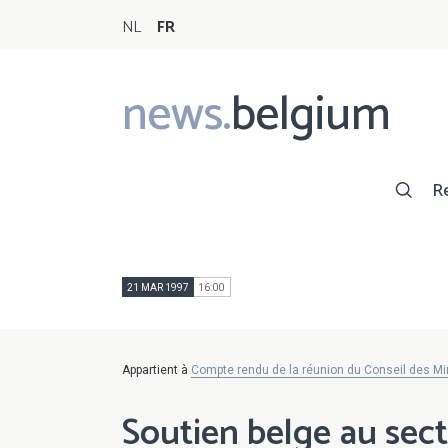
NL
FR
news.
belgium
Main
navigation
R
21 MAR 1997
16:00
Appartient à
Compte rendu de la réunion du Conseil des Mi
Soutien belge au sec