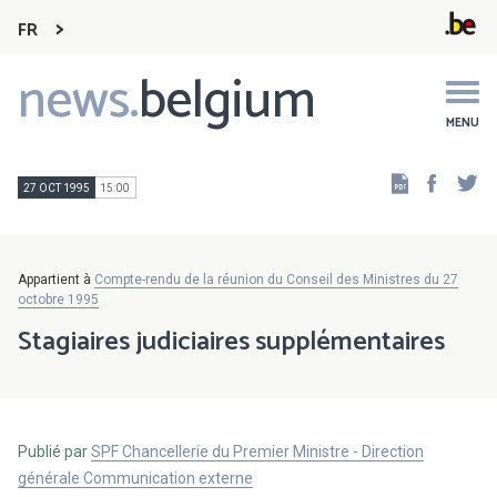
FR
news.
belgium
Main
navigation
MENU
Faceb
Tw
27 OCT 1995
15:00
Appartient à
Compte-rendu de la réunion du Conseil des Ministres du 27
octobre 1995
Stagiaires judiciaires supplémentaires
Publié par
SPF Chancellerie du Premier Ministre - Direction
générale Communication externe