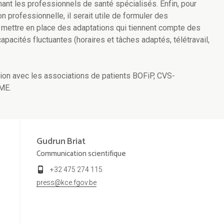
nant les professionnels de santé spécialisés. Enfin, pour
ion professionnelle, il serait utile de formuler des
mettre en place des adaptations qui tiennent compte des
apacités fluctuantes (horaires et tâches adaptés, télétravail,
ation avec les associations de patients BOFiP, CVS-
2ME.
Gudrun
Briat
Communication scientifique
+32 475 274 115
press@kce.fgov.be