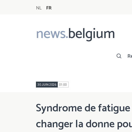
NL
FR
news.
belgium
Main
navigation
R
30 JUIN 2026
01:00
Syndrome de fatigue
changer la donne pour