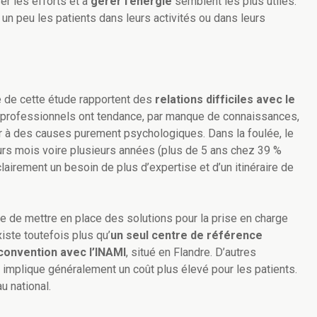
er les efforts et à
gérer l’énergie
semblent les plus utiles.
 un peu les patients dans leurs activités ou dans leurs
e de cette étude rapportent des
relations difficiles avec le
 professionnels ont tendance, par manque de connaissances,
r à des causes purement psychologiques. Dans la foulée, le
urs mois voire plusieurs années (plus de 5 ans chez 39 %
lairement un besoin de plus d’expertise et d’un itinéraire de
e de mettre en place des solutions pour la prise en charge
xiste toutefois plus qu’
un seul centre de référence
e convention avec l’INAMI
, situé en Flandre. D’autres
i implique généralement un coût plus élevé pour les patients.
u national.