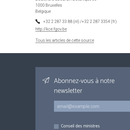
1000 Bruxelles
Belgique
+32 2 287 33 88 (nl) /+32 2 287 3354 (fr)
http://kce.fgov.be
Tous les articles de cette source
Abonnez-vous à notre
newsletter
Courriel
Inscriptions
Conseil des ministres