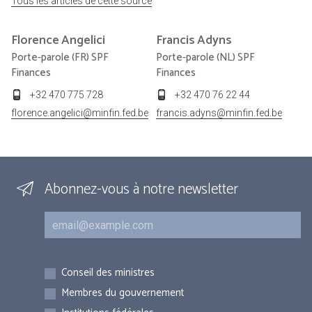
Tous les articles de cette source
Florence
Angelici
Francis
Adyns
Porte-parole (FR) SPF
Porte-parole (NL) SPF
Finances
Finances
+32 470 775 728
+32 470 76 22 44
florence.angelici@minfin.fed.be
francis.adyns@minfin.fed.be
Abonnez-vous à notre newsletter
Courriel
Inscriptions
Conseil des ministres
Membres du gouvernement