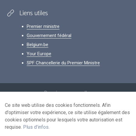
Liens utiles
Premier ministre
Gouvernement fédéral
Belgium.be
Your Europe
SPF Chancellerie du Premier Ministre
Footer
Données personnelles
Conditions de réutilisation
Ce site web utilise des cookies fonctionnels. Afin
d'optimiser votre expérience, ce site utilise également des
Contactez-nous
cookies optionnels pour lesquels votre autorisation est
Accessibilité
requise.
Plus d'infos
.