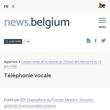
FR
news.
belgium
Main
navigation
MENU
Faceb
Tw
12 JUIN 1998
17:00
Appartient à
Compte rendu de la réunion du Conseil des Ministres du 12
juin 1998
Téléphonie vocale
Publié par
SPF Chancellerie du Premier Ministre - Direction
générale Communication externe