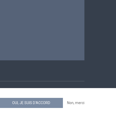
ccessibilité
OUI, JE SUIS D'ACCORD
Non, merci
news.belgium flux RSS