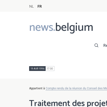
NL
FR
news.
belgium
Main
navigation
R
19 AVR 1996
17:00
Appartient à
Compte rendu de la réunion du Conseil des Min
Traitement des projet