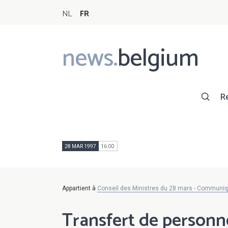
NL
FR
news.
belgium
Main
navigation
R
28 MAR 1997
16:00
Appartient à
Conseil des Ministres du 28 mars - Communi
Transfert de personn