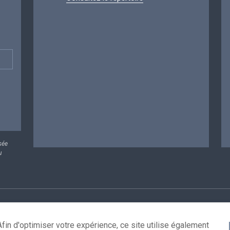
sée
u
rsonnelles
Conditions de réutilisation
Contactez-nous
A
fin d'optimiser votre expérience, ce site utilise également