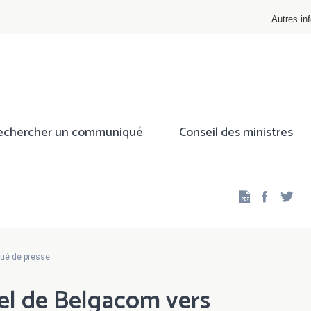
Autres inf
echercher un communiqué
Conseil des ministres
Facebo
Twi
qué de presse
el de Belgacom vers