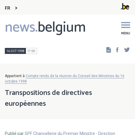
FR
news.
belgium
Main
navigation
MENU
Faceb
Tw
16 OCT 1998
17:00
Appartient à
Compte rendu de la réunion du Conseil des Ministres du 16
octobre 1998
Transpositions de directives
européennes
Publié par
SPF Chancellerie du Premier Ministre - Direction