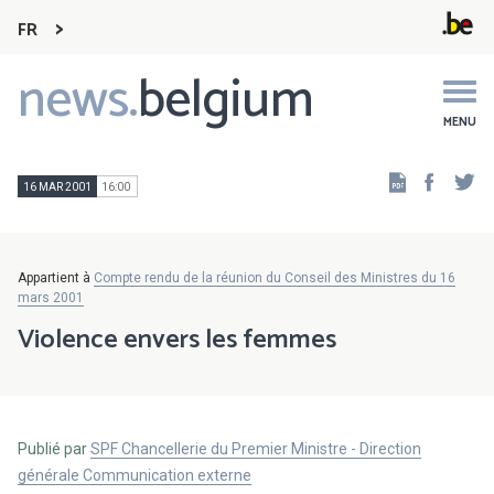
FR
news.
belgium
Main
navigation
MENU
Faceb
Tw
16 MAR 2001
16:00
Appartient à
Compte rendu de la réunion du Conseil des Ministres du 16
mars 2001
Violence envers les femmes
Publié par
SPF Chancellerie du Premier Ministre - Direction
générale Communication externe