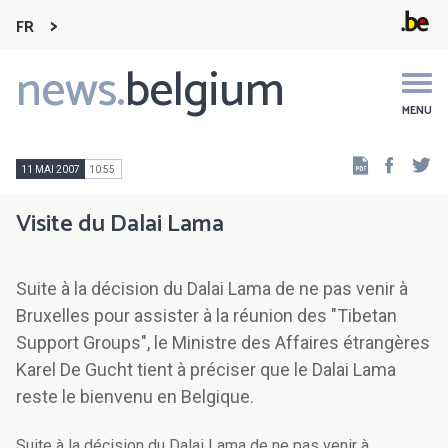
FR
news.
belgium
Main
navigation
MENU
Faceb
Tw
11 MAI 2007
10:55
Visite du Dalai Lama
Suite à la décision du Dalai Lama de ne pas venir à
Bruxelles pour assister à la réunion des "Tibetan
Support Groups", le Ministre des Affaires étrangères
Karel De Gucht tient à préciser que le Dalai Lama
reste le bienvenu en Belgique.
Suite à la décision du Dalai Lama de ne pas venir à