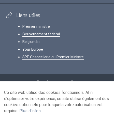
Liens utiles
Premier ministre
Gouvernement fédéral
Belgium.be
Your Europe
SPF Chancellerie du Premier Ministre
Footer
Données personnelles
Conditions de réutilisation
Ce site web utilise des cookies fonctionnels. Afin
d'optimiser votre expérience, ce site utilise également des
Contactez-nous
cookies optionnels pour lesquels votre autorisation est
Accessibilité
requise.
Plus d'infos
.