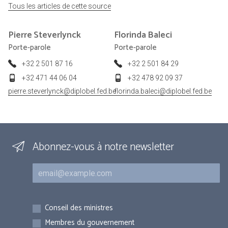
Tous les articles de cette source
Pierre
Steverlynck
Florinda
Baleci
Porte-parole
Porte-parole
+32 2 501 87 16
+32 2 501 84 29
+32 471 44 06 04
+32 478 92 09 37
pierre.steverlynck@diplobel.fed.be
florinda.baleci@diplobel.fed.be
Abonnez-vous à notre newsletter
Courriel
Inscriptions
Conseil des ministres
Membres du gouvernement