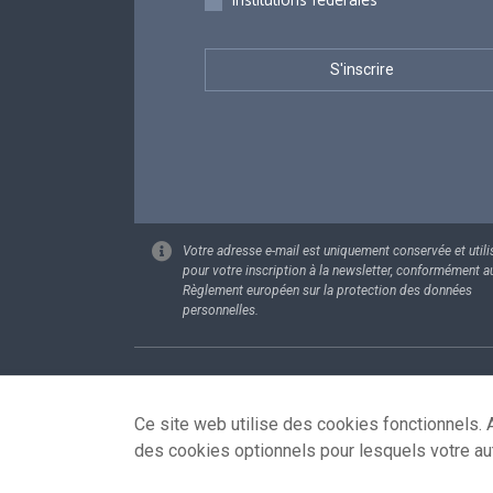
Institutions fédérales
Votre adresse e-mail est uniquement conservée et utili
pour votre inscription à la newsletter, conformément a
Règlement européen sur la protection des données
personnelles.
Footer
Données pe
Ce site web utilise des cookies fonctionnels. A
des cookies optionnels pour lesquels votre au
© 2026 - news.belgium.be