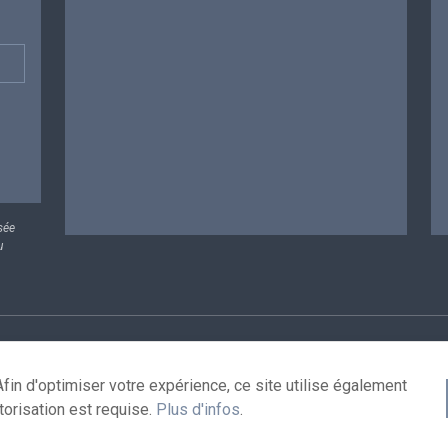
sée
u
rsonnelles
Conditions de réutilisation
Contactez-nous
A
fin d'optimiser votre expérience, ce site utilise également
torisation est requise.
Plus d'infos
.