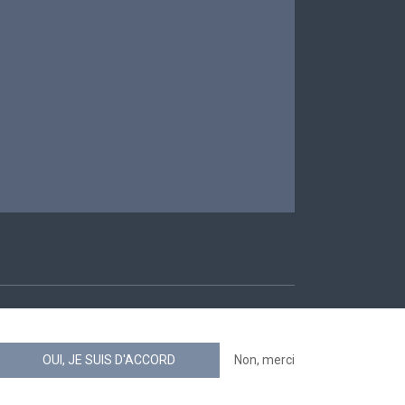
ccessibilité
OUI, JE SUIS D'ACCORD
Non, merci
news.belgium flux RSS