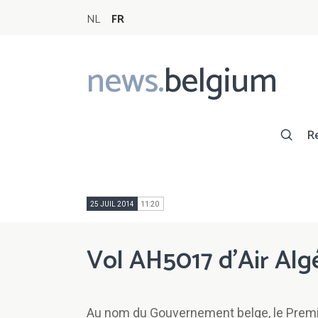
NL
FR
news.
belgium
Main
navigation
R
25 JUIL 2014
11:20
Vol AH5017 d'Air Alg
Au nom du Gouvernement belge, le Premi