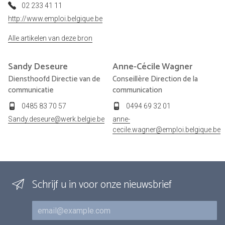
02 233 41 11
http://www.emploi.belgique.be
Alle artikelen van deze bron
Sandy
Deseure
Anne-Cécile
Wagner
Diensthoofd Directie van de
Conseillère Direction de la
communicatie
communication
0485 83 70 57
0494 69 32 01
Sandy.deseure@werk.belgie.be
anne-
cecile.wagner@emploi.belgique.be
Schrijf u in voor onze nieuwsbrief
E-mail