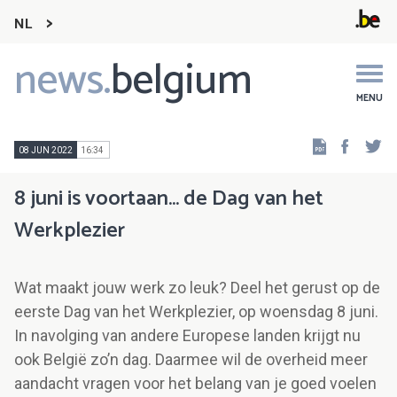
NL
news.
belgium
Main
navigation
MENU
Faceb
Tw
08 JUN 2022
16:34
8 juni is voortaan… de Dag van het
Werkplezier
Wat maakt jouw werk zo leuk? Deel het gerust op de
eerste Dag van het Werkplezier, op woensdag 8 juni.
In navolging van andere Europese landen krijgt nu
ook België zo’n dag. Daarmee wil de overheid meer
aandacht vragen voor het belang van je goed voelen