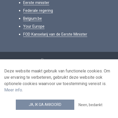
Eerste minister
Federale regering
Belgium.be
Your Europe
FOD Kanselarij van de Eerste Minister
Footer
Persoonsgegevens
Voorwaarden voor het hergebruik
Deze website maakt gebruik van functionele cookies. Om
uw ervaring te verbeteren, gebruikt deze website ook
Contacteer ons
optionele cookies waarvoor uw toestemming vereist is.
Toegankelijkheid
Meer info
.
news.belgium RSS feed
JA, IK GA AKKOORD
Neen, bedankt
© 2026 - news.belgium.be