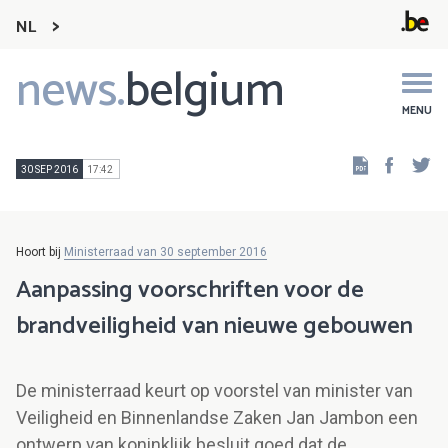
NL
news.
belgium
Main
navigation
MENU
Faceb
Tw
30 SEP 2016
17:42
Hoort bij
Ministerraad van 30 september 2016
Aanpassing voorschriften voor de
brandveiligheid van nieuwe gebouwen
De ministerraad keurt op voorstel van minister van
Veiligheid en Binnenlandse Zaken Jan Jambon een
ontwerp van koninklijk besluit goed dat de