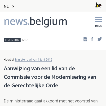
NL
news.
belgium
Main
navigation
MENU
Faceb
Tw
01 JUN 2012
17:37
Hoort bij
Ministerraad van 1 juni 2012
Aanwijzing van een lid van de
Commissie voor de Modernisering van
de Gerechtelijke Orde
De ministerraad gaat akkoord met het voorstel van