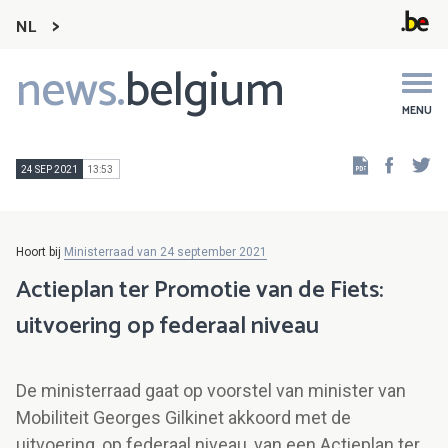
NL
news.
belgium
Main
navigation
MENU
Faceb
Tw
24 SEP 2021
13:53
Hoort bij
Ministerraad van 24 september 2021
Actieplan ter Promotie van de Fiets:
uitvoering op federaal niveau
De ministerraad gaat op voorstel van minister van
Mobiliteit Georges Gilkinet akkoord met de
uitvoering, op federaal niveau, van een Actieplan ter