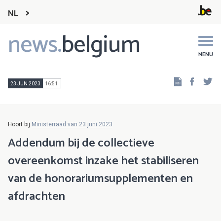
NL
news.
belgium
Main
navigation
MENU
Faceb
Tw
23 JUN 2023
16:51
Hoort bij
Ministerraad van 23 juni 2023
Addendum bij de collectieve
overeenkomst inzake het stabiliseren
van de honorariumsupplementen en
afdrachten