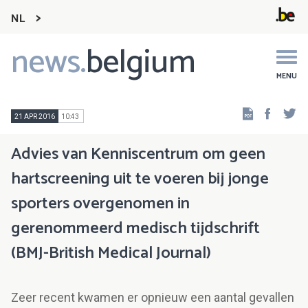
NL
news.
belgium
Main
navigation
MENU
Faceb
Tw
21 APR 2016
10:43
Advies van Kenniscentrum om geen
hartscreening uit te voeren bij jonge
sporters overgenomen in
gerenommeerd medisch tijdschrift
(BMJ-British Medical Journal)
Zeer recent kwamen er opnieuw een aantal gevallen