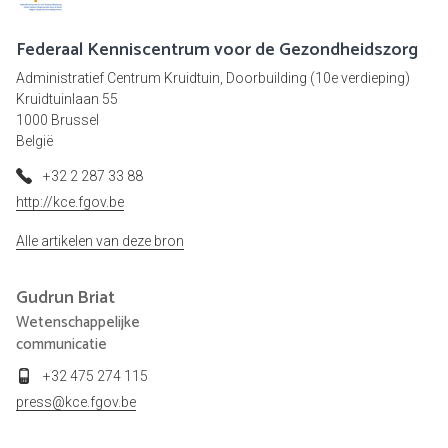
Federaal Kenniscentrum voor de Gezondheidszorg
Administratief Centrum Kruidtuin, Doorbuilding (10e verdieping)
Kruidtuinlaan 55
1000 Brussel
België
+32 2 287 33 88
http://kce.fgov.be
Alle artikelen van deze bron
Gudrun
Briat
Wetenschappelijke
communicatie
+32 475 274 115
press@kce.fgov.be