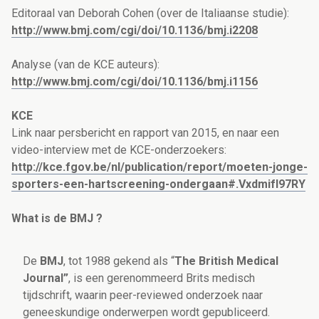
Editoraal van Deborah Cohen (over de Italiaanse studie):
http://www.bmj.com/cgi/doi/10.1136/bmj.i2208
Analyse (van de KCE auteurs):
http://www.bmj.com/cgi/doi/10.1136/bmj.i1156
KCE
Link naar persbericht en rapport van 2015, en naar een
video-interview met de KCE-onderzoekers:
http://kce.fgov.be/nl/publication/report/moeten-jonge-
sporters-een-hartscreening-ondergaan#.Vxdmifl97RY
What is de BMJ ?
De
BMJ
, tot 1988 gekend als “
The British Medical
Journal”
, is een gerenommeerd Brits medisch
tijdschrift, waarin peer-reviewed onderzoek naar
geneeskundige onderwerpen wordt gepubliceerd.