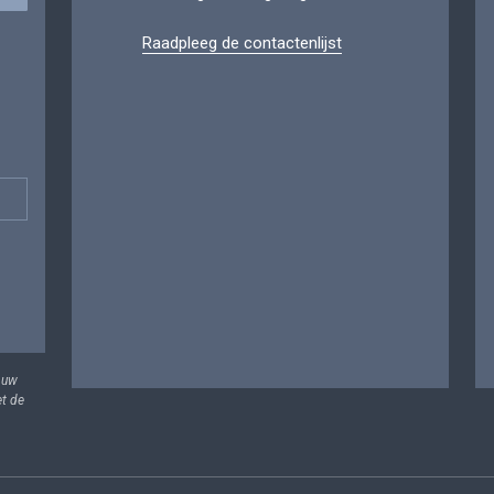
Raadpleeg de contactenlijst
 uw
et de