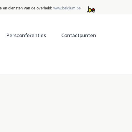
ie en diensten van de overheid:
www.belgium.be
Persconferenties
Contactpunten
ok
tter