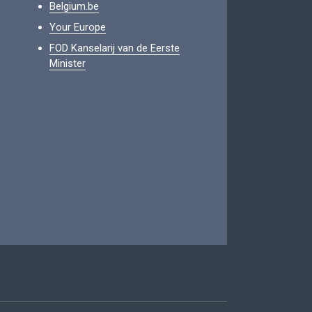
Belgium.be
Your Europe
FOD Kanselarij van de Eerste
Minister