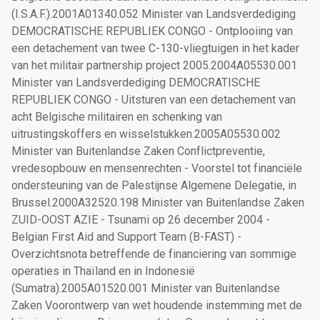
(I.S.A.F.).2001A01340.052 Minister van Landsverdediging
DEMOCRATISCHE REPUBLIEK CONGO - Ontplooiing van
een detachement van twee C-130-vliegtuigen in het kader
van het militair partnership project 2005.2004A05530.001
Minister van Landsverdediging DEMOCRATISCHE
REPUBLIEK CONGO - Uitsturen van een detachement van
acht Belgische militairen en schenking van
uitrustingskoffers en wisselstukken.2005A05530.002
Minister van Buitenlandse Zaken Conflictpreventie,
vredesopbouw en mensenrechten - Voorstel tot financiële
ondersteuning van de Palestijnse Algemene Delegatie, in
Brussel.2000A32520.198 Minister van Buitenlandse Zaken
ZUID-OOST AZIE - Tsunami op 26 december 2004 -
Belgian First Aid and Support Team (B-FAST) -
Overzichtsnota betreffende de financiering van sommige
operaties in Thaïland en in Indonesië
(Sumatra).2005A01520.001 Minister van Buitenlandse
Zaken Voorontwerp van wet houdende instemming met de