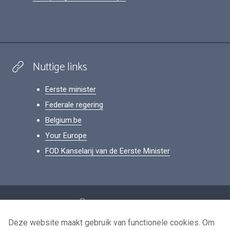
Nuttige links
Eerste minister
Federale regering
Belgium.be
Your Europe
FOD Kanselarij van de Eerste Minister
Footer
Persoonsgegevens
Voorwaarden voor het hergebruik
Deze website maakt gebruik van functionele cookies. Om