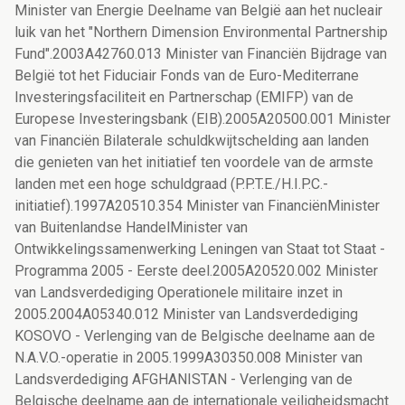
Minister van Energie Deelname van België aan het nucleair
luik van het "Northern Dimension Environmental Partnership
Fund".2003A42760.013 Minister van Financiën Bijdrage van
België tot het Fiduciair Fonds van de Euro-Mediterrane
Investeringsfaciliteit en Partnerschap (EMIFP) van de
Europese Investeringsbank (EIB).2005A20500.001 Minister
van Financiën Bilaterale schuldkwijtschelding aan landen
die genieten van het initiatief ten voordele van de armste
landen met een hoge schuldgraad (P.P.T.E./H.I.P.C.-
initiatief).1997A20510.354 Minister van FinanciënMinister
van Buitenlandse HandelMinister van
Ontwikkelingssamenwerking Leningen van Staat tot Staat -
Programma 2005 - Eerste deel.2005A20520.002 Minister
van Landsverdediging Operationele militaire inzet in
2005.2004A05340.012 Minister van Landsverdediging
KOSOVO - Verlenging van de Belgische deelname aan de
N.A.V.O.-operatie in 2005.1999A30350.008 Minister van
Landsverdediging AFGHANISTAN - Verlenging van de
Belgische deelname aan de internationale veiligheidsmacht