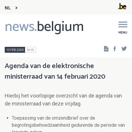
NL
news.
belgium
Main
navigation
MENU
Faceb
Tw
13 FEB 2020
16:15
Agenda van de elektronische
ministerraad van 14 februari 2020
Hierbij het voorlopige overzicht van de agenda van
de ministerraad van deze vrijdag.
Toepassing van de omzendbrief over de
begrotingsbehoedzaamheid gedurende de periode van