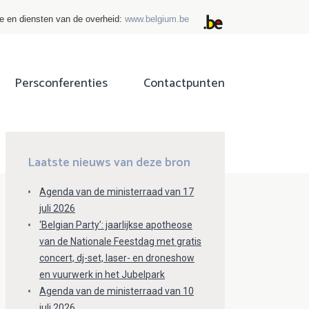
ie en diensten van de overheid:
www.belgium.be
Persconferenties
Contactpunten
ok
tter
Laatste nieuws van deze bron
Agenda van de ministerraad van 17
juli 2026
‘Belgian Party’: jaarlijkse apotheose
van de Nationale Feestdag met gratis
concert, dj-set, laser- en droneshow
en vuurwerk in het Jubelpark
Agenda van de ministerraad van 10
juli 2026