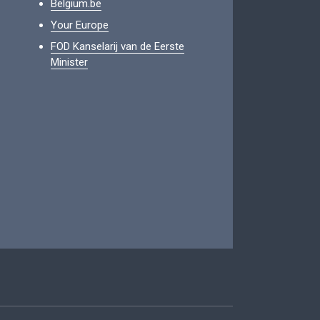
Belgium.be
Your Europe
FOD Kanselarij van de Eerste
Minister