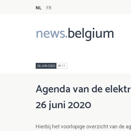
NL
FR
news.
belgium
Main
navigation
26 JUN 2020
09:11
Agenda van de elektr
26 juni 2020
Hierbij het voorlopige overzicht van de a