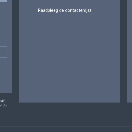
Raadpleeg de contactenlijst
 uw
et de