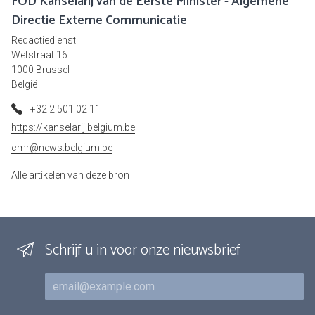
FOD Kanselarij van de Eerste Minister - Algemene
Directie Externe Communicatie
Redactiedienst
Wetstraat 16
1000 Brussel
België
+32 2 501 02 11
https://kanselarij.belgium.be
cmr@news.belgium.be
Alle artikelen van deze bron
Schrijf u in voor onze nieuwsbrief
E-mail