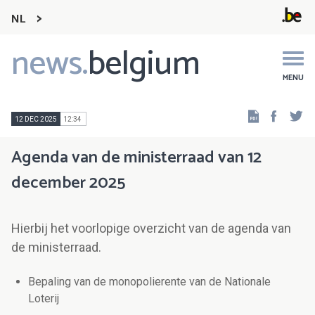
NL
news.
belgium
Main
navigation
MENU
Faceb
Tw
12 DEC 2025
12:34
Agenda van de ministerraad van 12
december 2025
Hierbij het voorlopige overzicht van de agenda van
de ministerraad.
Bepaling van de monopolierente van de Nationale
Loterij