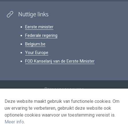
Nuttige links
Eerste minister
Federale regering
Belgium.be
Your Europe
FOD Kanselarij van de Eerste Minister
Footer
Persoonsgegevens
Voorwaarden voor het hergebruik
Deze website maakt gebruik van functionele cookies. Om
uw ervaring te verbeteren, gebruikt deze website ook
Contacteer ons
optionele cookies waarvoor uw toestemming vereist is.
Toegankelijkheid
Meer info
.