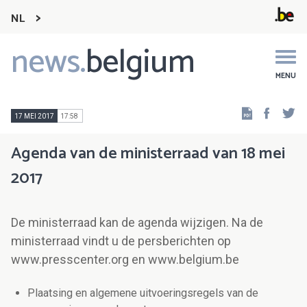
NL
news.
belgium
Main
navigation
MENU
Faceb
Tw
17 MEI 2017
17:58
Agenda van de ministerraad van 18 mei
2017
De ministerraad kan de agenda wijzigen. Na de
ministerraad vindt u de persberichten op
www.presscenter.org en www.belgium.be
Plaatsing en algemene uitvoeringsregels van de