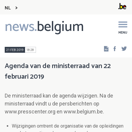
NL
news.
belgium
Main
navigation
MENU
Faceb
Tw
21 FEB 2019
18:28
Agenda van de ministerraad van 22
februari 2019
De ministerraad kan de agenda wijzigen. Na de
ministerraad vindt u de persberichten op
www.presscenter.org en www.belgium.be.
Wijzigingen omtrent de organisatie van de opleidingen