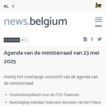
NL
news.
belgium
Main
navigation
MENU
Faceb
Tw
23 MEI 2025
08:10
Agenda van de ministerraad van 23 mei
2025
Hierbij het voorlopige overzicht van de agenda van
de ministerraad.
Overheidsopdracht voor de FOD Financiën
Beëindiging mandaat financieel directeur van het Paleis