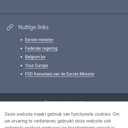
Nuttige links
Eerste minister
Federale regering
Belgium.be
Your Europe
FOD Kanselarij van de Eerste Minister
Footer
Persoonsgegevens
Voorwaarden voor het hergebruik
Deze website maakt gebruik van functionele cookies. Om
uw ervaring te verbeteren, gebruikt deze website ook
Contacteer ons
optionele cookies waarvoor uw toestemming vereist is.