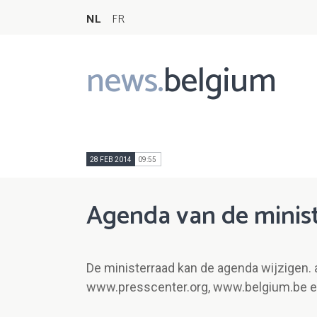
NL
FR
news.
belgium
Main
navigation
28 FEB 2014
09:55
Agenda van de minist
De ministerraad kan de agenda wijzigen. 
www.presscenter.org, www.belgium.be e