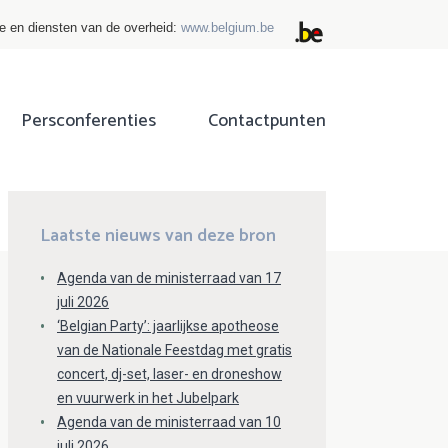
ie en diensten van de overheid:
www.belgium.be
Persconferenties
Contactpunten
ok
tter
Laatste nieuws van deze bron
Agenda van de ministerraad van 17
juli 2026
‘Belgian Party’: jaarlijkse apotheose
van de Nationale Feestdag met gratis
concert, dj-set, laser- en droneshow
en vuurwerk in het Jubelpark
Agenda van de ministerraad van 10
juli 2026