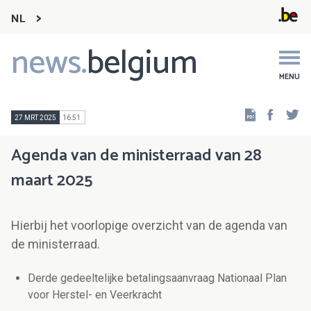
NL
news.
belgium
Main
navigation
MENU
Faceb
Tw
27 MRT 2025
16:51
Agenda van de ministerraad van 28
maart 2025
Hierbij het voorlopige overzicht van de agenda van
de ministerraad.
Derde gedeeltelijke betalingsaanvraag Nationaal Plan
voor Herstel- en Veerkracht