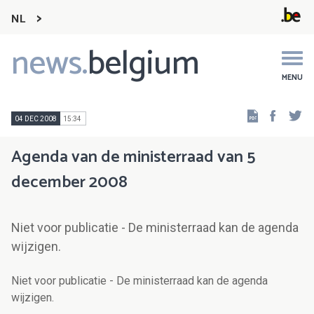
NL
news.
belgium
Main
navigation
MENU
Faceb
Tw
04 DEC 2008
15:34
Agenda van de ministerraad van 5
december 2008
Niet voor publicatie - De ministerraad kan de agenda
wijzigen.
Niet voor publicatie - De ministerraad kan de agenda
wijzigen.