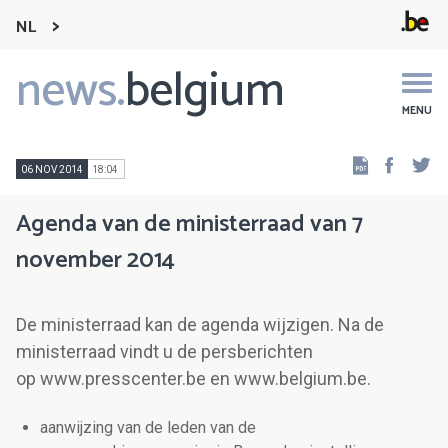
NL
news.
belgium
Main
navigation
MENU
Faceb
Tw
06 NOV 2014
18:04
Agenda van de ministerraad van 7
november 2014
De ministerraad kan de agenda wijzigen. Na de
ministerraad vindt u de persberichten
op www.presscenter.be en www.belgium.be.
aanwijzing van de leden van de