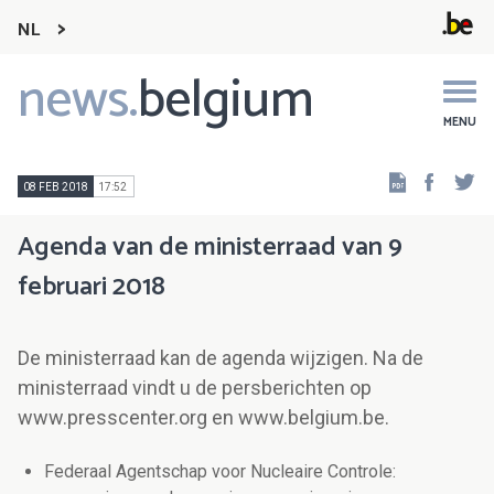
NL
news.
belgium
Main
navigation
MENU
Faceb
Tw
08 FEB 2018
17:52
Agenda van de ministerraad van 9
februari 2018
De ministerraad kan de agenda wijzigen. Na de
ministerraad vindt u de persberichten op
www.presscenter.org en www.belgium.be.
Federaal Agentschap voor Nucleaire Controle: