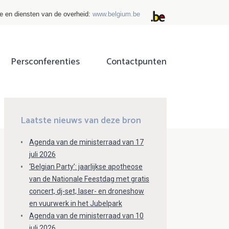
ie en diensten van de overheid:
www.belgium.be
Persconferenties
Contactpunten
ok
tter
Laatste nieuws van deze bron
Agenda van de ministerraad van 17
juli 2026
‘Belgian Party’: jaarlijkse apotheose
van de Nationale Feestdag met gratis
concert, dj-set, laser- en droneshow
en vuurwerk in het Jubelpark
Agenda van de ministerraad van 10
juli 2026