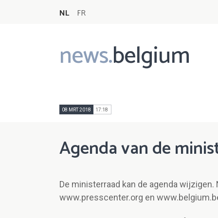
NL
FR
news.
belgium
Main
navigation
08 MRT 2018
17:18
Agenda van de minis
De ministerraad kan de agenda wijzigen. 
www.presscenter.org en www.belgium.b