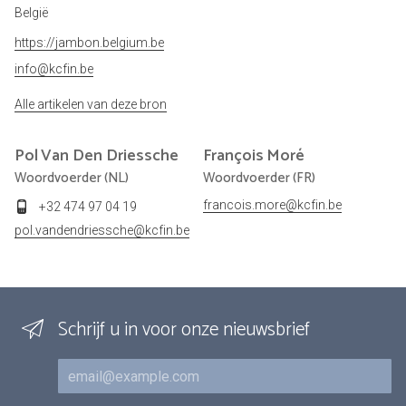
België
https://jambon.belgium.be
info@kcfin.be
Alle artikelen van deze bron
Pol
Van Den Driessche
François
Moré
Woordvoerder (NL)
Woordvoerder (FR)
francois.more@kcfin.be
+32 474 97 04 19
pol.vandendriessche@kcfin.be
Schrijf u in voor onze nieuwsbrief
E-mail