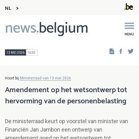
NL
news.
belgium
Main
navigation
MENU
Faceb
Tw
13 MEI 2026
16:35
Hoort bij
Ministerraad van 13 mei 2026
Amendement op het wetsontwerp tot
hervorming van de personenbelasting
De ministerraad keurt op voorstel van minister van
Financiën Jan Jambon een ontwerp van
amendement goed op het wetsontwerp tot