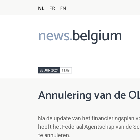
NL
FR
EN
news.
belgium
Main
navigation
28 JUN 2024
11:09
Annulering van de O
Na de update van het financieringsplan v
heeft het Federaal Agentschap van de S
te annuleren.