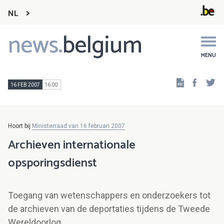
NL
news.
belgium
Main
navigation
MENU
Faceb
Tw
16 FEB 2007
16:00
Hoort bij
Ministerraad van 16 februari 2007
Archieven internationale
opsporingsdienst
Toegang van wetenschappers en onderzoekers tot
de archieven van de deportaties tijdens de Tweede
Wereldoorlog