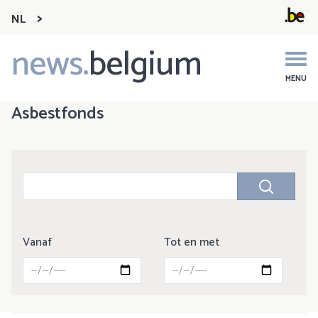
NL
news.
belgium
Main
navigation
MENU
Asbestfonds
Vanaf
Tot en met