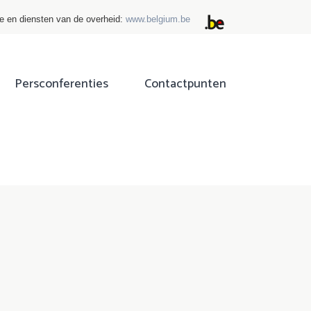
ie en diensten van de overheid:
www.belgium.be
Persconferenties
Contactpunten
ok
tter