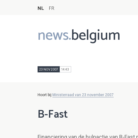
NL
FR
news.
belgium
Main
navigation
23 NOV 2007
14:43
Hoort bij
Ministerraad van 23 november 2007
B-Fast
Financiering van de hulpactie van B-Fast