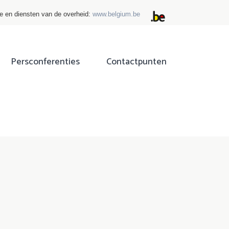
ie en diensten van de overheid:
www.belgium.be
Persconferenties
Contactpunten
ok
tter