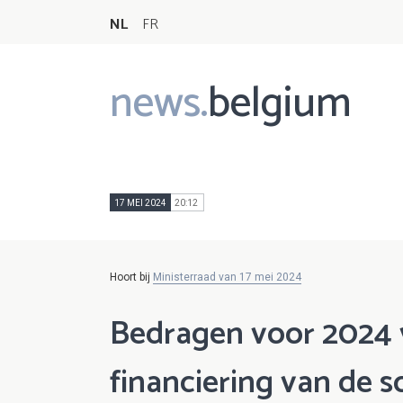
NL
FR
news.
belgium
Main
navigation
17 MEI 2024
20:12
Hoort bij
Ministerraad van 17 mei 2024
Bedragen voor 2024 
financiering van de s