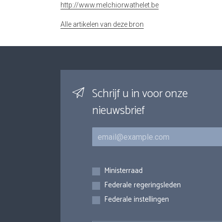
http://www.melchiorwathelet.be
Alle artikelen van deze bron
Schrijf u in voor onze
nieuwsbrief
E-mail
Inschrijvingen
Ministerraad
Federale regeringsleden
Federale instellingen