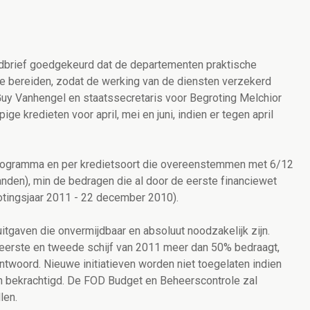
dbrief goedgekeurd dat de departementen praktische
 te bereiden, zodat de werking van de diensten verzekerd
g Guy Vanhengel en staatssecretaris voor Begroting Melchior
ge kredieten voor april, mei en juni, indien er tegen april
programma en per kredietsoort die overeenstemmen met 6/12
nden), min de bedragen die al door de eerste financiewet
tingsjaar 2011 - 22 december 2010).
uitgaven die onvermijdbaar en absoluut noodzakelijk zijn.
eerste en tweede schijf van 2011 meer dan 50% bedraagt,
twoord. Nieuwe initiatieven worden niet toegelaten indien
n bekrachtigd. De FOD Budget en Beheerscontrole zal
len.