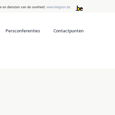
ie en diensten van de overheid:
www.belgium.be
Persconferenties
Contactpunten
ok
tter