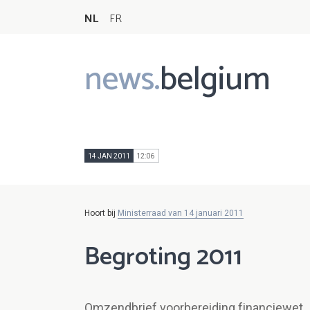
NL
FR
news.
belgium
Main
navigation
14 JAN 2011
12:06
Hoort bij
Ministerraad van 14 januari 2011
Begroting 2011
Omzendbrief voorbereiding financiewet