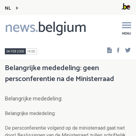
NL
news.
belgium
Main
navigation
MENU
Faceb
Tw
04 FEB 2005
14:00
Belangrijke mededeling: geen
persconferentie na de Ministerraad
Belangrijke mededeling:
Belangrijke mededeling:
De persconferentie volgend op de ministerraad gaat niet
door! Beslissingen van de Ministerraad zullen schriftelijk