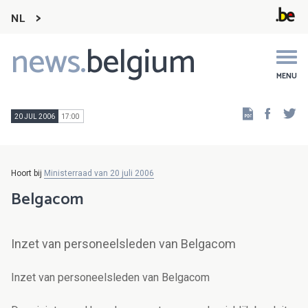
NL
news.
belgium
Main
navigation
MENU
Faceb
Tw
20 JUL 2006
17:00
Hoort bij
Ministerraad van 20 juli 2006
Belgacom
Inzet van personeelsleden van Belgacom
Inzet van personeelsleden van Belgacom