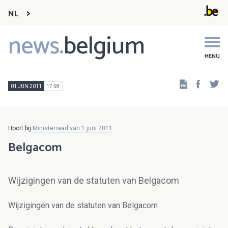
NL
news.
belgium
Main
navigation
MENU
Faceb
Tw
01 JUN 2011
17:58
Hoort bij
Ministerraad van 1 juni 2011
Belgacom
Wijzigingen van de statuten van Belgacom
Wijzigingen van de statuten van Belgacom