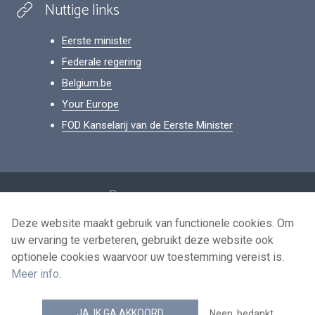
Nuttige links
Eerste minister
Federale regering
Belgium.be
Your Europe
FOD Kanselarij van de Eerste Minister
Footer
Persoonsgegevens
Voorwaarden voor het hergebruik
Deze website maakt gebruik van functionele cookies. Om
uw ervaring te verbeteren, gebruikt deze website ook
Contacteer ons
optionele cookies waarvoor uw toestemming vereist is.
Toegankelijkheid
Meer info
.
news.belgium RSS feed
JA, IK GA AKKOORD
Neen, bedankt