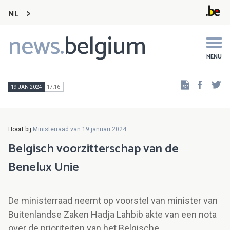
NL
news.
belgium
Main
navigation
MENU
Faceb
Tw
19 JAN 2024
17:16
Hoort bij
Ministerraad van 19 januari 2024
Belgisch voorzitterschap van de
Benelux Unie
De ministerraad neemt op voorstel van minister van
Buitenlandse Zaken Hadja Lahbib akte van een nota
over de prioriteiten van het Belgische